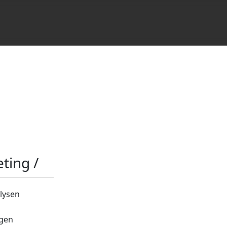
ting /
lysen
igen