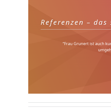
Referenzen – das
 erledigt. lhre
“Frau Grunert ist auch ku
 fur unsere
umgehe